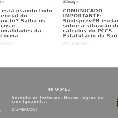
 está usando todo
COMUNICADO
tencial do
IMPORTANTE:
ov.br? Saiba os
SindsprevPB escla
iços e
sobre a situação d
ionalidades da
cálculos do PCCS
aforma
Estatutário da Saúd
LHO/2026
3/JULHO/2026
INFORMES
Servidores Federais: Novas regras do
consignado!...
16/ABRIL/2026
 -