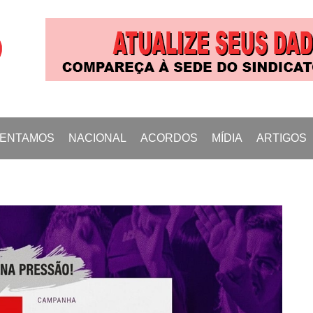
SENTAMOS
NACIONAL
ACORDOS
MÍDIA
ARTIGOS
úde
PST
Fotos
balho
INSS
Vídeos
S
Legislações
Links Úteis