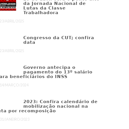
da Jornada Nacional de
Lutas da Classe
Trabalhadora
23/ABRIL/2025
Congresso da CUT; confira
data
23/ABRIL/2025
Governo antecipa o
pagamento do 13º salário
ara beneficiários do INSS
14/MARÇO/2024
2023: Confira calendário de
mobilização nacional na
uta por recomposição
31/JANEIRO/2023