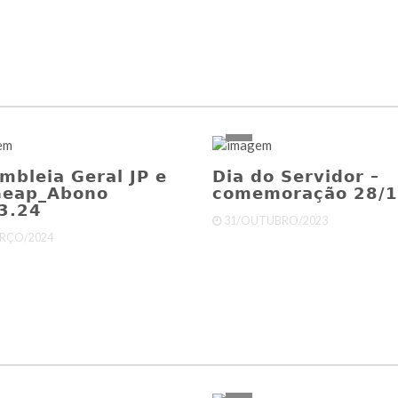
mbleia Geral JP e
Dia do Servidor –
Geap_Abono
comemoração 28/
3.24
31/OUTUBRO/2023
RÇO/2024