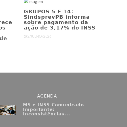
GRUPOS 5 E 14:
SindsprevPB informa
rece
sobre pagamento da
os
ação de 3,17% do INSS
2/JULHO/2026
e ​
AGENDA
MS e INSS Comunicado
Importante:
Inconsistências...