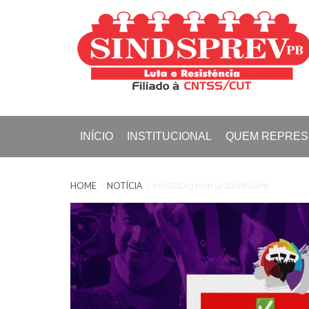
INÍCIO
INSTITUCIONAL
QUEM REPRE
Sobre
Ministerio da Sa
Diretoria
Ministerio do Tra
HOME
NOTÍCIA
POSTADO POR SINDSPREVPB
Estatuto
Previdência/INS
Sede Social
Jurídico
Filie-se