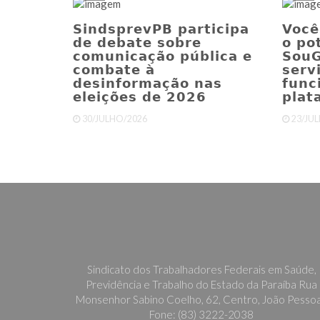
SindsprevPB participa
Você
de debate sobre
o po
comunicação pública e
SouG
combate à
serv
desinformação nas
func
eleições de 2026
plat
30/JULHO/2026
23/JU
Sindicato dos Trabalhadores Federais em Saúde,
Previdência e Trabalho do Estado da Paraíba Rua
Monsenhor Sabino Coelho, 62, Centro, João Pessoa
Fone: (83) 3222-2038