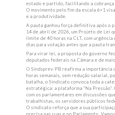
estado e partido, facilitando a cobranç
O movimento pelo fim da escala 6×1 visa
e a produtividade.
A pauta ganhou força definitiva após o
14 de abril de 2026, um Projeto de Lei q
limite de 40 horas na CLT, com urgência 
dias para votação antes que a pauta tra
​Para virar lei, a proposta do governo f
deputados federais na Câmara e de maio
O Sindsprev-PB reafirma a importância 
horas semanais, sem redução salarial, po
batalha, o Sindicato convoca toda a cat
estratégica: a plataforma “Na Pressão“. 
com os parlamentares em discussões qu
trabalhistas, os servidores públicos fede
​O sindicato reforça que a sua participa
precisa nas ruas e no Parlamento. Vamos