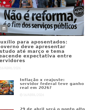
uxílio para aposentados:
overno deve apresentar
studo até março e tema
eacende expectativa entre
ervidores
16/ABRIL/2026
Inflação x reajuste:
servidor federal teve ganho
real em 2026?
16/ABRIL/2026
29 de abril será o ponto alto