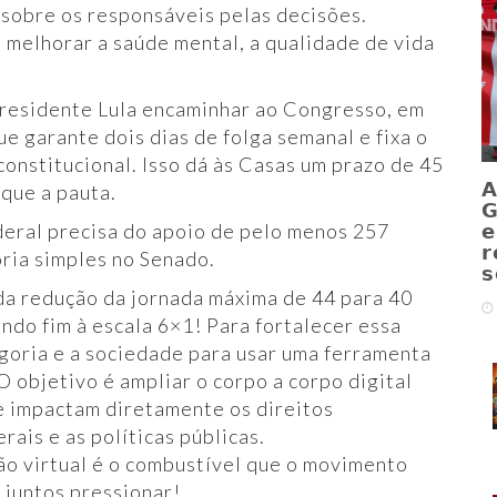
a sobre os responsáveis pelas decisões.
 melhorar a saúde mental, a qualidade de vida
 presidente Lula encaminhar ao Congresso, em
ue garante dois dias de folga semanal e fixa o
constitucional. Isso dá às Casas um prazo de 45
A
nque a pauta.
G
ederal precisa do apoio de pelo menos 257
e
r
ria simples no Senado.
s
da redução da jornada máxima de 44 para 40
ndo fim à escala 6×1! Para fortalecer essa
egoria e a sociedade para usar uma ferramenta
O objetivo é ampliar o corpo a corpo digital
e impactam diretamente os direitos
rais e as políticas públicas.
ção virtual é o combustível que o movimento
 juntos pressionar!