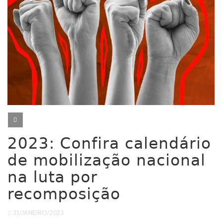
Ministerio do Trabalho
Estatuto
MÍDIA
PST
Previdência/INSS
Sede Social
ARTIGOS
Fotos
INSS
INFORMES
Jurídico
Vídeos
Legislações
AGENDA
Filie-se
Links Úteis
FALE CONOSCO
2023: Confira calendário
de mobilização nacional
na luta por
recomposição
31/JANEIRO/2023