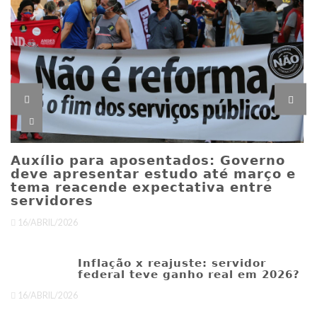
M
I
Auxílio para aposentados: Governo
1
deve apresentar estudo até março e
tema reacende expectativa entre
servidores
16/ABRIL/2026
Inflação x reajuste: servidor
federal teve ganho real em 2026?
16/ABRIL/2026