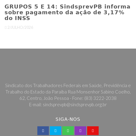
GRUPOS 5 E 14: SindsprevPB informa
sobre pagamento da ação de 3,17%
do INSS
2/JULHO/2026
Sindicato dos Trabalhadores Federais em Saúde, Previdência e
Trabalho do Estado da Paraíba Rua Monsenhor Sabino Coelho,
62, Centro, João Pessoa - Fone: (83) 3222-2038
E-mail: sindsprevpb@sindsprevpb.org.br
SIGA-NOS