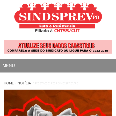
MENU
INÍCIO
HOME
NOTÍCIA
POSTADO POR SINDSPREVPB
INSTITUCIONAL
QUEM REPRESENTAMOS
Sobre
NACIONAL
Ministerio da Saúde
Diretoria
ACORDOS